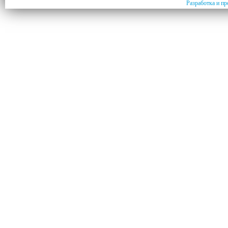
Разработка и пр
и не
лать
ания и
ндо,
,
й
а,
их
логов,