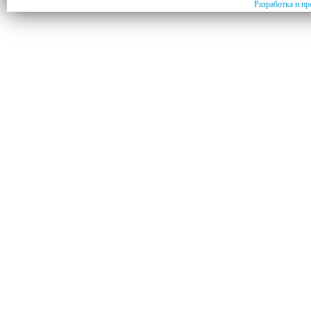
Разработка и пр
и не
лать
ания и
ндо,
,
й
а,
их
логов,